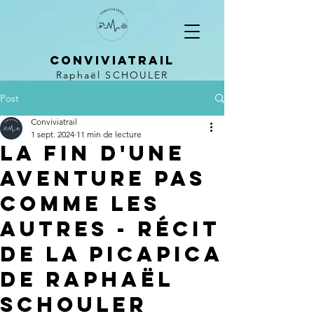
CONVIVIATRAIL
Raphaël SCHOULER
Post
Conviviatrail
1 sept. 2024
11 min de lecture
La fin d'une
aventure pas
comme les
autres - récit
de la picapica
de raphaël
Schouler