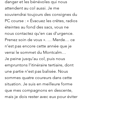
danger et les bénévoles qui nous 
attendent au col aussi. Je me 
souviendrai toujours des consignes du 
PC course : « Évacuez les crêtes, radios 
éteintes au fond des sacs, vous ne 
nous contactez qu’en cas d’urgence. 
Prenez soin de vous ». … Merde… ce 
n’est pas encore cette année que je 
verrai le sommet du Montcalm…
Je peine jusqu’au col, puis nous 
empruntons l’itinéraire tertiaire, dont 
une partie n’est pas balisée. Nous 
sommes quatre coureurs dans cette 
situation. Je suis en meilleure forme 
que mes compagnons en descente, 
mais je dois rester avec eux pour éviter 
de me perdre. Il pleut assez fort par 
intermittence, il y a beaucoup de 
brouillard et j’entends l’orage au loin. Il 