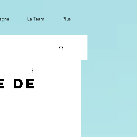
tagne
La Team
Plus
e de
e