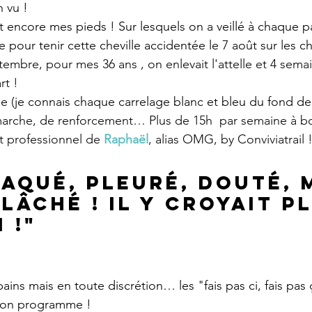
n vu !
t encore mes pieds ! Sur lesquels on a veillé à chaque p
pour tenir cette cheville accidentée le 7 août sur les c
tembre, pour mes 36 ans , on enlevait l'attelle et 4 semai
rt !
e (je connais chaque carrelage blanc et bleu du fond de 
marche, de renforcement… Plus de 15h  par semaine à b
et professionnel de 
Raphaël
, alias OMG, by Conviviatrail 
raqué, pleuré, douté, 
lâché ! Il y croyait p
 !"
ins mais en toute discrétion… les "fais pas ci, fais pas 
mon programme !