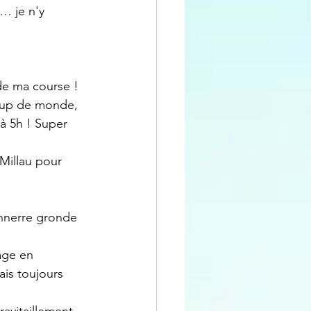
… je n'y 
 de ma course !
up de monde, 
à 5h ! Super 
Millau pour 
onnerre gronde 
age en 
is toujours 