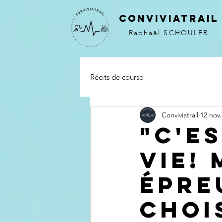
CONVIVIATRAIL
Raphaël SCHOULER
Récits de course
Conviviatrail
12 nov.
"C'e
vie! 
épre
choi