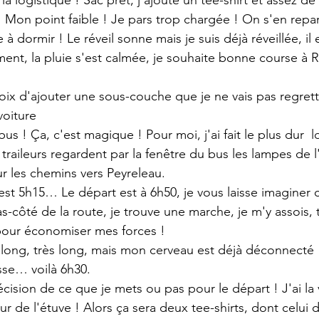
a logistique ! Sac prêt, j'ajoute un tee-shirt et assez de 
! Mon point faible ! Je pars trop chargée ! On s'en repar
 à dormir ! Le réveil sonne mais je suis déjà réveillée, il 
ent, la pluie s'est calmée, je souhaite bonne course à Ra
 choix d'ajouter une sous-couche que je ne vais pas regrett
voiture
bus ! Ça, c'est magique ! Pour moi, j'ai fait le plus dur 
 l
traileurs regardent par la fenêtre du bus les lampes de 
sur les chemins vers Peyreleau.
l est 5h15… Le départ est à 6h50, je vous laisse imaginer
bas-côté de la route, je trouve une marche, je m'y assois,
 pour économiser mes forces !
t long, très long, mais mon cerveau est déjà déconnecté 
sse… voilà 6h30.
cision de ce que je mets ou pas pour le départ ! J'ai la 
eur de l'étuve ! Alors ça sera deux tee-shirts, dont celui 