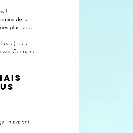
as !
hemins de la 
nes plus tard, 
l'eau 
), des 
osser Germaine 
!
mais 
lus 
ça" n'avaient 