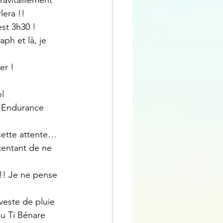
ravitaillement 
lera !!
est 3h30 !
ph et là, je 
er !
ol
l'Endurance 
 cette attente… 
 tentant de ne 
!! Je ne pense 
veste de pluie 
du Ti Bénare 