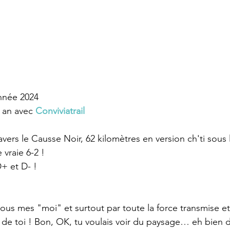
année 2024
 an avec 
Conviviatrail
vers le Causse Noir, 62 kilomètres en version ch'ti sous l
e vraie 6-2 !
D+ et D- !
tous mes "moi" et surtout par toute la force transmise e
t de toi ! Bon, OK, tu voulais voir du paysage… eh bien d