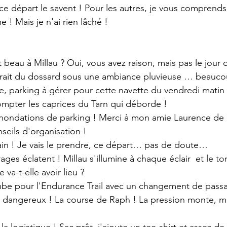
ce départ le savent ! Pour les autres, je vous comprends
! Mais je n'ai rien lâché !
t beau à Millau ? Oui, vous avez raison, mais pas le jour
trait du dossard sous une ambiance pluvieuse 
… beauco
re, parking à gérer pour cette navette du vendredi matin 
ompter les caprices du Tarn qui déborde !
inondations de parking ! Merci à mon amie Laurence de 
seils d'organisation !
ain ! Je vais le prendre, ce départ… pas de doute…
rages éclatent ! Millau s'illumine à chaque éclair 
 et le t
 va-t-elle avoir lieu ?
e pour l'Endurance Trail avec un changement de pass
 dangereux ! La course de Raph ! La pression monte, ma