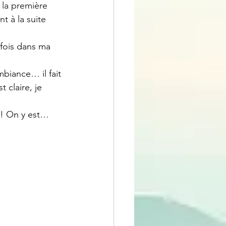
 la première 
t à la suite
fois dans ma 
mbiance… il fait 
 claire, je 
 ! On y est… 