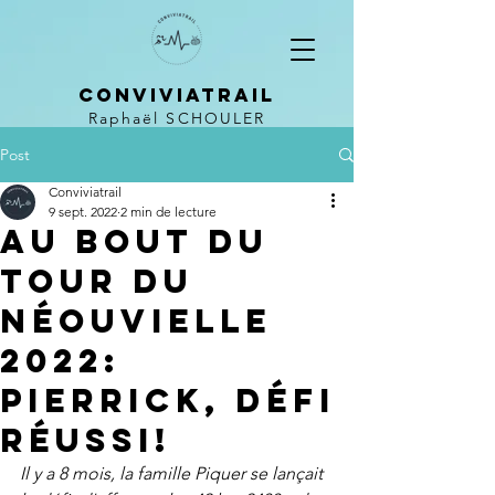
CONVIVIATRAIL
Raphaël SCHOULER
Post
Conviviatrail
9 sept. 2022
2 min de lecture
Au bout du
Tour du
Néouvielle
2022:
Pierrick, défi
réussi!
Il y a 8 mois, la famille Piquer se lançait 