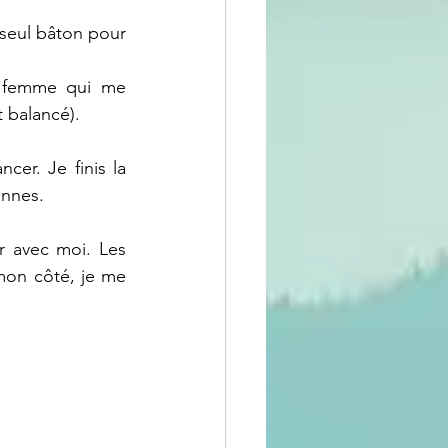
seul bâton pour 
 femme qui me 
 balancé). 
er. Je finis la 
onnes.
 avec moi. Les 
mon côté, je me 