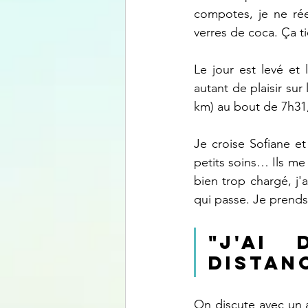
compotes, je ne rée
verres de coca. Ça t
Le jour est levé et 
autant de plaisir su
km) au bout de 7h31, 
Je croise Sofiane e
petits soins… Ils me
bien trop chargé, j'a
qui passe. Je prends 
"J'ai
distan
On discute avec un au