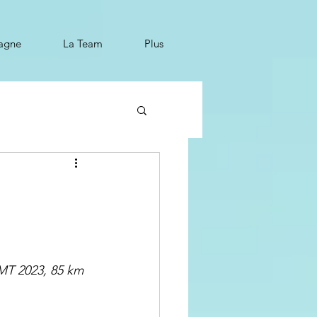
tagne
La Team
Plus
!
MT 2023, 85 km 