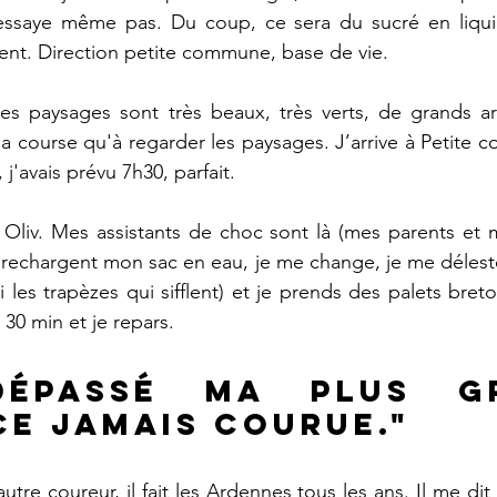
ssaye même pas. Du coup, ce sera du sucré en liquid
ient. Direction petite commune, base de vie. 
les paysages sont très beaux, très verts, de grands ar
r la course qu'à regarder les paysages. J’arrive à Petite
j'avais prévu 7h30, parfait.
t Oliv. Mes assistants de choc sont là (mes parents et
 rechargent mon sac en eau, je me change, je me déleste
i les trapèzes qui sifflent) et je prends des palets breto
30 min et je repars. 
 dépassé ma plus gr
ce jamais courue."
tre coureur, il fait les Ardennes tous les ans. Il me dit