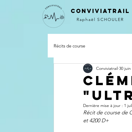
CONVIVIATRAIL
Raphaël SCHOULER
Récits de course
Conviviatrail
30 juin
Clém
"ULTR
Dernière mise à jour :
1 jui
Récit de course de C
et 4200 D+