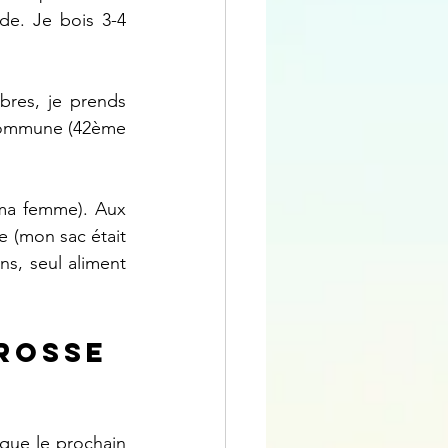
e. Je bois 3-4 
bres, je prends 
 commune (42ème 
 ma femme). Aux 
 (mon sac était 
ns, seul aliment 
osse 
 que le prochain 