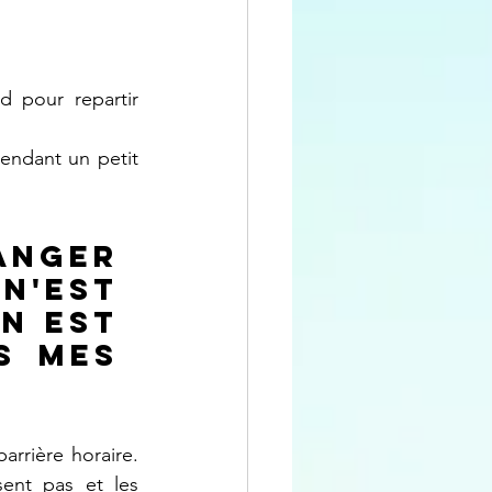
 pour repartir 
endant un petit 
nger 
'est 
n est 
s mes 
rrière horaire. 
ent pas et les 