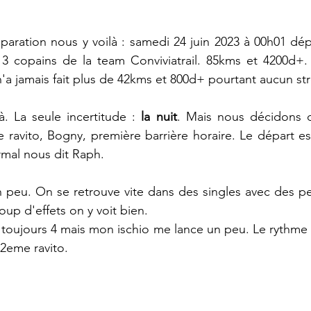
aration nous y voilà : samedi 24 juin 2023 à 00h01 dépar
 3 copains de la team Conviviatrail. 85kms et 4200d+. 
'a jamais fait plus de 42kms et 800d+ pourtant aucun str
à. La seule incertitude : 
la nuit
. Mais nous décidons de
ravito, Bogny, première barrière horaire. Le départ es
rmal nous dit Raph.
n peu. On se retrouve vite dans des singles avec des pet
oup d'effets on y voit bien.
t toujours 4 mais mon ischio me lance un peu. Le rythme 
2eme ravito. 