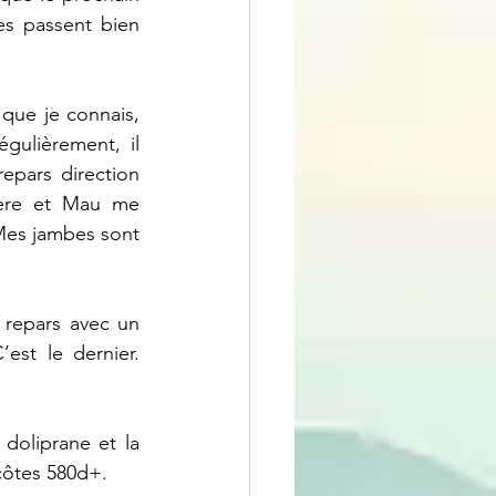
s passent bien 
ue je connais, 
ulièrement, il 
epars direction 
ère et Mau me 
 Mes jambes sont 
repars avec un 
st le dernier. 
doliprane et la 
 côtes 580d+.