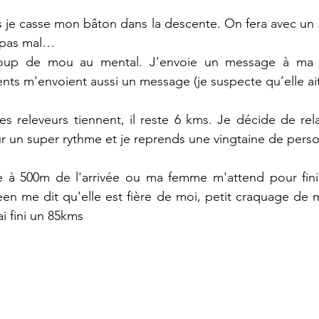
s je casse mon bâton dans la descente. On fera avec un 
, pas mal…
coup de mou au mental. J'envoie un message à ma
nts m'envoient aussi un message (je suspecte qu’elle ait
s releveurs tiennent, il reste 6 kms. Je décide de relanc
r un super rythme et je reprends une vingtaine de pers
re à 500m de l'arrivée ou ma femme m'attend pour finir
en me dit qu'elle est fière de moi, petit craquage de 
i fini un 85kms