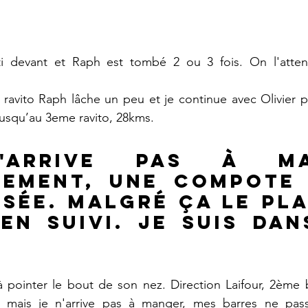
ti devant et Raph est tombé 2 ou 3 fois. On l'attend
ravito Raph lâche un peu et je continue avec Olivier p
squ’au 3eme ravito, 28kms.
'arrive pas à ma
ement, une compote n
sée. Malgré ça le pla
en suivi. Je suis dan
pointer le bout de son nez. Direction Laifour, 2ème ba
 mais je n'arrive pas à manger, mes barres ne pass