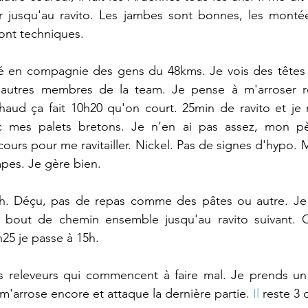
 jusqu'au ravito. Les jambes sont bonnes, les montée
ont techniques.
 en compagnie des gens du 48kms. Je vois des têtes q
 autres membres de la team. Je pense à m'arroser rég
aud ça fait 10h20 qu'on court. 25min de ravito et je r
c mes palets bretons. Je n’en ai pas assez, mon p
cours pour me ravitailler. Nickel. Pas de signes d'hypo.
pes. Je gère bien.
h. Déçu, pas de repas comme des pâtes ou autre. Je 
 bout de chemin ensemble jusqu'au ravito suivant. C’e
h25 je passe à 15h. 
es releveurs qui commencent à faire mal. Je prends un 
m'arrose encore et attaque la dernière partie.
 Il
 reste 3