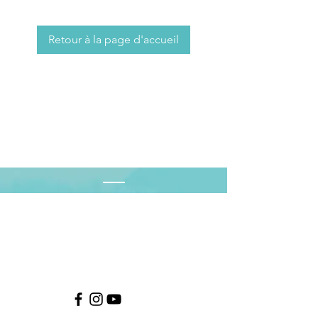
Retour à la page d'accueil
Contact
ZA de la haye 120 r Achille Fanien, 62190
Lillers
Tél : ​06.70.01.02.82
conviviatrail@gmail.com