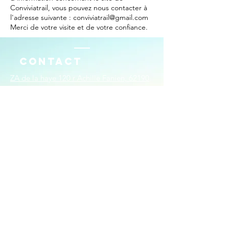
Conviviatrail, vous pouvez nous contacter à
l'adresse suivante : conviviatrail@gmail.com
Merci de votre visite et de votre confiance.
Contact
ZA de la haye 120 r Achille Fanien, 62190
Lillers
Tél : ​06.70.01.02.82
conviviatrail@gmail.com
Mentions légales
Politique en matière de cookies
Politique de confidentialité
Conditions d'utilisation
© 2035 par Conviviatrail. Créé
avec
Wix.com